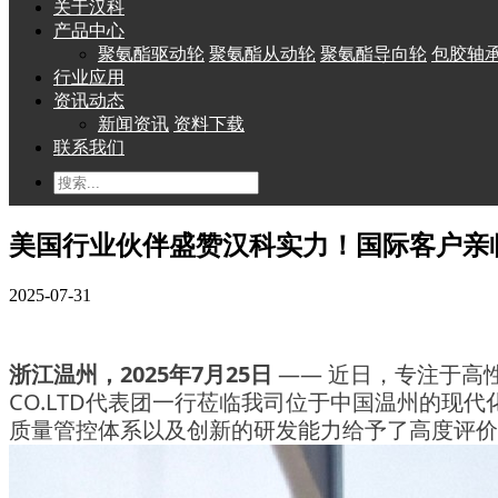
关于汉科
产品中心
聚氨酯驱动轮
聚氨酯从动轮
聚氨酯导向轮
包胶轴
行业应用
资讯动态
新闻资讯
资料下载
联系我们
美国行业伙伴盛赞汉科实力！国际客户亲
2025-07-31
，
2025
7
25
—— 近日，专注于高
浙江温州
年
月
日
CO.LTD
代表团一行莅临我司位于
的现代
中国温州
质量管控体系以及创新的研发能力给予了高度评价